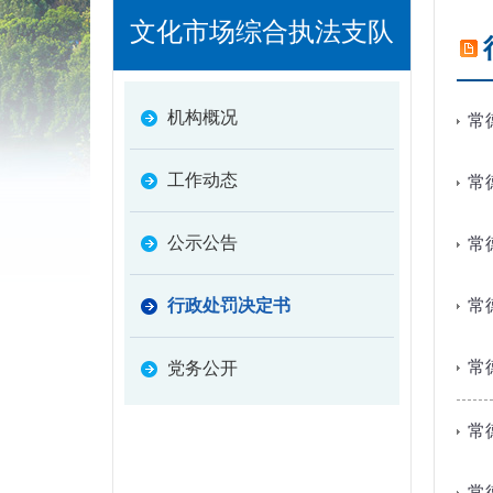
文化市场综合执法支队
机构概况
常
工作动态
常
公示公告
常
行政处罚决定书
常
常
党务公开
常
常