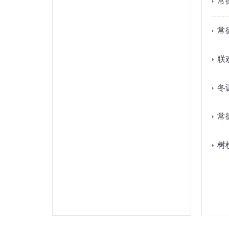
常
常
联
冬
常
树