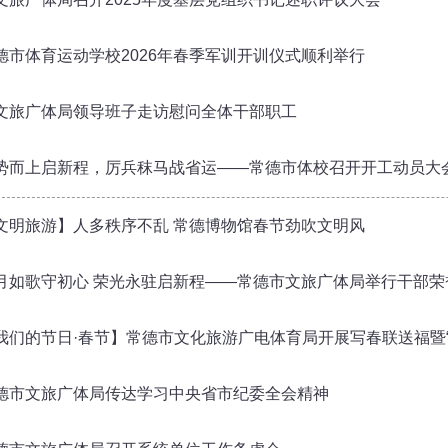
德市体育运动学校2026年春季军训开训仪式顺利举行
文旅广体局领导班子走访慰问全体干部职工
势而上启新程，厉兵秣马战省运——常德市体校召开开工动员大
文明旅游】人多秩序不乱 常德博物馆春节劲吹文明风
月如歌守初心 荣光永驻启新程——常德市文旅广体局举行干部荣
我们的节日·春节】常德市文化旅游广电体育局开展写春联送福暨
德市文旅广体局传达学习中央省市纪委全会精神