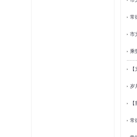
常
市
乘
【
岁
【
常