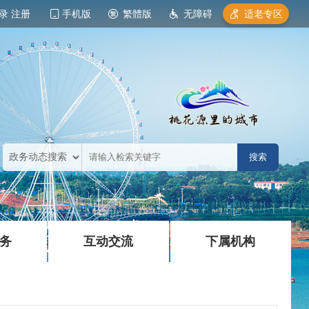
录
注册
手机版
繁體版
无障碍
适老专区
|
|
务
互动交流
下属机构