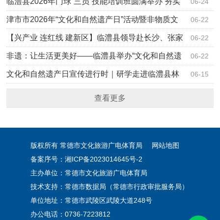
教）行业安…
临澧县2026年门球“三员”技能培训班圆满举办 夯实
06-24
全民健…
津市市2026年“文化和自然遗产日”活动暨非物质文
06-22
化遗产…
【兴产业 连红线 建新区】临澧县领导赴长沙、张家
06-22
界开展…
非遗：让生活更美好——临澧县举办“文化和自然遗
06-22
产日”…
文化和自然遗产日宣传进行时｜研学走进临澧县林
06-15
伯渠故居…
查看更多
版权所有 常德市文化旅游广电体育局
网站地图
备案序号：湘ICP备2023014645号-2
主办单位：常德市文化旅游广电体育局
技术支持：常德市数据局（常德市行政审批服务局）
单位地址：常德市武陵区武陵大道248号
办公电话：0736-7223812