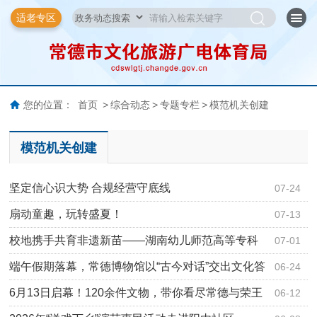
适老专区
您的位置：
首页
>
综合动态
>
专题专栏
>
模范机关创建
模范机关创建
坚定信心识大势 合规经营守底线
07-24
扇动童趣，玩转盛夏！
07-13
校地携手共育非遗新苗——湖南幼儿师范高等专科
07-01
学校举办…
端午假期落幕，常德博物馆以“古今对话”交出文化答
06-24
卷
6月13日启幕！120余件文物，带你看尽常德与荣王
06-12