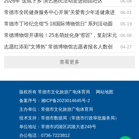
家族的百…
2026年“送戏下乡”演艺惠民活动走进阳由社区
06-08
常德市全民健身服务中心开展“关爱青少年送健康进
06-01
校园”…
常德市丁玲纪念馆“5·18国际博物馆日” 系列活动圆
05-19
满落幕
常德博物馆开课啦！25名萌娃化身“窑匠”，复刻宋元
05-06
迷你瓷
志愿红添彩“文博热” 常德博物馆志愿者报名人数创
04-27
开馆之最
查看更多
版权所有 常德市文化旅游广电体育局
网站地图
备案序号：湘ICP备2023014645号-2
主办单位：常德市文化旅游广电体育局
技术支持：常德市数据局（常德市行政审批服务局）
单位地址：常德市武陵区武陵大道248号
办公电话：0736-7223812