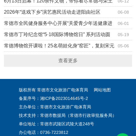
卷
6月13日启幕！120余件文物，带你看尽常德与荣王
06-12
家族的百…
2026年“送戏下乡”演艺惠民活动走进阳由社区
06-08
常德市全民健身服务中心开展“关爱青少年送健康进
06-01
校园”…
常德市丁玲纪念馆“5·18国际博物馆日” 系列活动圆
05-19
满落幕
常德博物馆开课啦！25名萌娃化身“窑匠”，复刻宋元
05-06
迷你瓷
查看更多
版权所有 常德市文化旅游广电体育局
网站地图
备案序号：湘ICP备2023014645号-2
主办单位：常德市文化旅游广电体育局
技术支持：常德市数据局（常德市行政审批服务局）
单位地址：常德市武陵区武陵大道248号
办公电话：0736-7223812