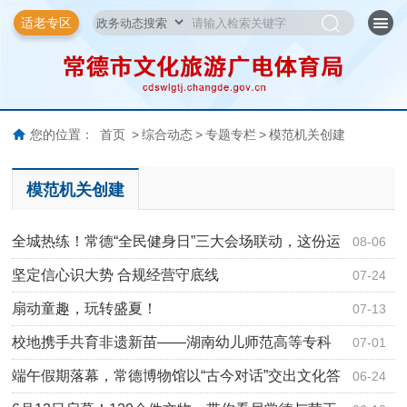
适老专区
您的位置：
首页
>
综合动态
>
专题专栏
>
模范机关创建
模范机关创建
全城热练！常德“全民健身日”三大会场联动，这份运
08-06
动地…
坚定信心识大势 合规经营守底线
07-24
扇动童趣，玩转盛夏！
07-13
校地携手共育非遗新苗——湖南幼儿师范高等专科
07-01
学校举办…
端午假期落幕，常德博物馆以“古今对话”交出文化答
06-24