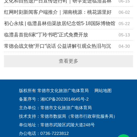
文化和自然遗产日宣传进行时｜研学走进临澧县林
06-15
伯渠故居…
红网时刻新闻客户端推介｜湖南桃源：桃花源里好
06-02
读书
初心永续 | 临澧县林伯渠故居纪念馆5·18国际博物馆
05-22
日系…
临澧县首批6家“丁玲书吧”正式免费开放
05-13
常德会战文物“开口”说话 公益讲解引观众热泪与沉
04-30
思
查看更多
版权所有 常德市文化旅游广电体育局
网站地图
备案序号：湘ICP备2023014645号-2
主办单位：常德市文化旅游广电体育局
技术支持：常德市数据局（常德市行政审批服务局）
单位地址：常德市武陵区武陵大道248号
办公电话：0736-7223812