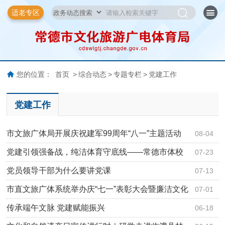
适老专区
您的位置：
首页
>
综合动态
>
专题专栏
>
党建工作
党建工作
市文旅广体局开展庆祝建军99周年“八一”主题活动
08-04
党建引领强备战，纯洁体育守底线——常德市体校
07-23
开展“一…
党员领导干部为什么要讲党课
07-13
市直文旅广体系统举办庆“七一”表彰大会暨廉洁文化
07-01
节目…
传承端午文脉 党建赋能振兴
06-18