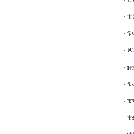
市
常
​
解
常
市
市