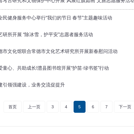
县考古研究和文物保护中心开展“风展红旗如画”文旅志愿服务活
全民健身服务中心举行“我们的节日 春节”主题趣味活动
艺研所开展 “除冰雪，护平安”志愿者服务活动
德市文化馆联合常德市文化艺术研究所开展新春慰问活动
爱童心、共助成长!澧县图书馆开展“护苗·绿书签”行动
建引领强建设，业务交流促提升
首页
上一页
3
4
5
6
7
下一页