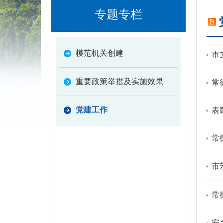
专题专栏
模范机关创建
市
重要政策举措及实施效果
常
党建工作
表
常
市
常
安