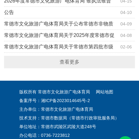
2026年度常德市文化旅游广电体育局“谁执法谁普
04-15
法”普法…
公告
04-10
常德市文化旅游广电体育局关于公布常德市非物质
04-09
文化遗产…
常德市文化旅游广电体育局关于2025年度常德市促
04-08
进旅游产…
常德市文化旅游广电体育局关于常德市第四批市级
02-06
非物质文…
查看更多
版权所有 常德市文化旅游广电体育局
网站地图
备案序号：湘ICP备2023014645号-2
主办单位：常德市文化旅游广电体育局
技术支持：常德市数据局（常德市行政审批服务局）
单位地址：常德市武陵区武陵大道248号
办公电话：0736-7223812