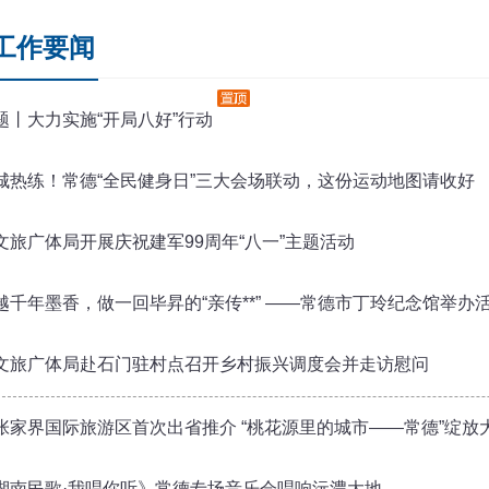
工作要闻
题丨大力实施“开局八好”行动
城热练！常德“全民健身日”三大会场联动，这份运动地图请收好
文旅广体局开展庆祝建军99周年“八一”主题活动
越千年墨香，做一回毕昇的“亲传**” ——常德市丁玲纪念馆举办
文旅广体局赴石门驻村点召开乡村振兴调度会并走访慰问
张家界国际旅游区首次出省推介 “桃花源里的城市——常德”绽放
湖南民歌·我唱你听》常德专场音乐会唱响沅澧大地