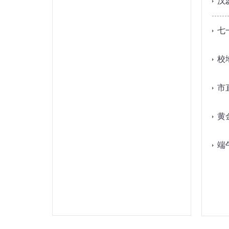
汉
七
校
市
黄
端