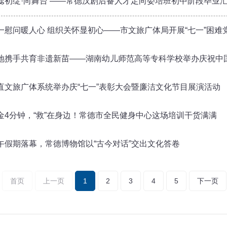
蕊初绽·向舞台 ——常德汉剧后备人才定向委培班初中阶段毕业
一慰问暖人心 组织关怀显初心——市文旅广体局开展“七一”困难
地携手共育非遗新苗——湖南幼儿师范高等专科学校举办庆祝中国共产党
直文旅广体系统举办庆“七一”表彰大会暨廉洁文化节目展演活动
金4分钟，“救”在身边！常德市全民健身中心这场培训干货满满
午假期落幕，常德博物馆以“古今对话”交出文化答卷
首页
上一页
1
2
3
4
5
下一页