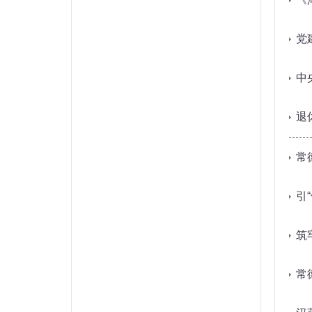
党
中
退
常
引
筑
常