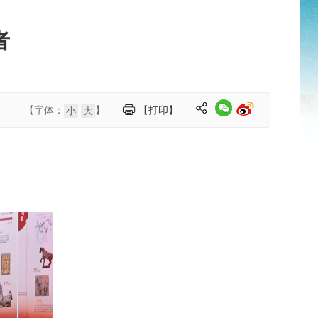
者
【字体：
】
【打印】
小
大