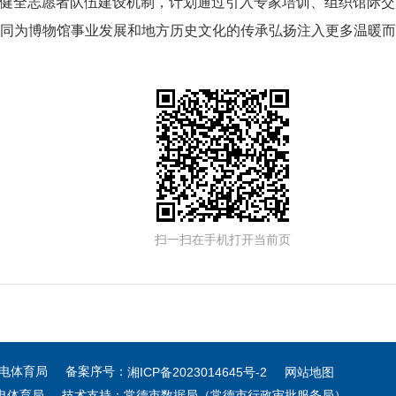
一步健全志愿者队伍建设机制，计划通过引入专家培训、组织馆际
共同为博物馆事业发展和地方历史文化的传承弘扬注入更多温暖而
扫一扫在手机打开当前页
广电体育局 备案序号：
湘ICP备2023014645号-2
网站地图
电体育局 技术支持：常德市数据局（常德市行政审批服务局）