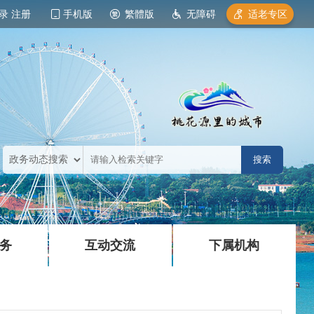
录
注册
手机版
繁體版
无障碍
适老专区
|
|
务
互动交流
下属机构