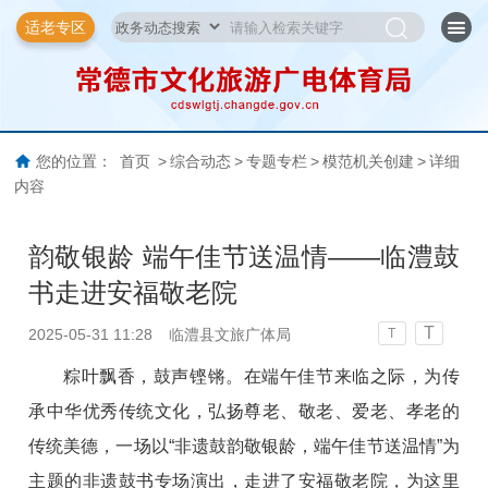
适老专区
您的位置：
首页
>
综合动态
>
专题专栏
>
模范机关创建
>
详细
内容
韵敬银龄 端午佳节送温情——临澧鼓
书走进安福敬老院
T
2025-05-31 11:28
临澧县文旅广体局
T
粽叶飘香，鼓声铿锵。在端午佳节来临之际，为传
承中华优秀传统文化，弘扬尊老、敬老、爱老、孝老的
传统美德，一场以“非遗鼓韵敬银龄，端午佳节送温情”为
主题的非遗鼓书专场演出，走进了安福敬老院，为这里