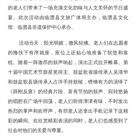
的老人们带来了一场充满文化韵味与人文关怀的节日盛
宴。此次活动由临澧县文旅广体局主办，临澧县文化
馆、临澧县非遗保护中心承办。
活动当天，阳光明媚，微风轻拂。老人们在志愿者
的搀扶下有序就座，座位上还贴心地准备了软垫和靠
枕。随着一阵激昂的鼓声响起，演出正式拉开帷幕。第
十届中国艺术节群星奖得主、鼓盆歌省级传承人吴清华
和鼓盆歌县级传承人占洋手持鼓槌，铿锵有力的演绎了
《薛刚反唐》的经典片段。富有节拍的鼓声、宛转悠扬
的唱腔在广场中回荡，老人们听得津津有味，不时发出
热烈的掌声和欢呼声，有些老人还拿出手机记录下这精
彩的瞬间。在欣赏精彩表演的同时，老人们也感受到了
社会对他们的关爱与尊重。