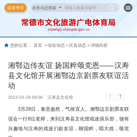
适老专区
您的位置：
首页
>
综合动态
>
区县动态
>
详细内容
湘鄂边传友谊 扬国粹颂党恩——汉寿
县文化馆开展湘鄂边京剧票友联谊活
动
T
2023-03-29 09:06
汉寿县文化馆
T
3月28日，春意盎然，气候宜人。湘鄂边京剧票友联
谊会一行8位老师，来到汉寿县文化馆戏迷俱乐部，饶有
兴趣地与汉寿的戏迷们叙友谊，聊国粹，唱大戏，颂党