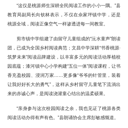
“这仅是桃源师生深耕全民阅读工作的小小一隅。”县
教育局副局长向钦林表示，不仅在佘家坪镇中学，还是
桃源全域，阅读正像空气一样渗透进每一间教室。
剪市镇中学组建了由留守儿童组成的“沅水童声”朗读
团，已成为全国乡村阅读典范；文昌中学深耕“书香桃源·
筑梦未来”阅读品牌建设，以丰富多元的阅读活动厚植校
园底蕴；漆河镇中心小学构建“五位一体”阅读课程，让书
香充盈校园、浸润万家……更多像“爷爷的针管里，装着
让我好好长大的勇气”，这样从乡村留守儿童笔下流淌出
来的赤诚心声，是阅读浇灌童心结出的温柔硕果。
“亲身参与这次校园阅读之余，我也见证了桃源各类
阅读活动办得有声有色。”县朗诵协会主席彭敏感慨道。