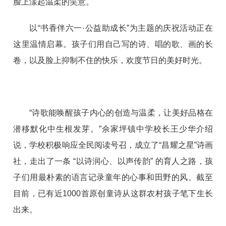
脸上漾起温柔的笑意。
以“书香伴六一·公益助成长”为主题的庆祝活动正在
这里温情启幕。孩子们用自己写的诗、唱的歌、画的长
卷，以及脸上抑制不住的快乐，欢度节日的美好时光。
“诗歌能唤醒孩子内心的创造与温柔，让美好品格在
潜移默化中生根发芽。”佘家坪镇中学校长王少华介绍
说，学校积极响应全民阅读号召，成立了“昌耀之星”诗画
社，走出了一条 “以诗润心、以声传韵” 的育人之路，孩
子们用最朴素的语言记录童年的心事和田野的风。截至
目前，已有近1000首原创童诗从这群农村孩子笔下生长
出来。