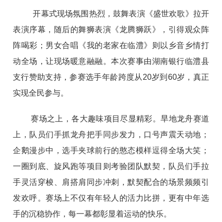
开幕式现场氛围热烈，鼓舞表演《盛世欢歌》拉开
表演序幕，随后的舞狮表演《龙腾狮跃》，引得观众阵
阵喝彩；男女合唱《我的老家在临澧》则以乡音乡情打
动全场，让现场暖意融融。本次赛事由湖南银行临澧县
支行赞助支持，参赛选手年龄跨度从20岁到60岁，真正
实现全民参与。
赛场之上，各大趣味项目尽显精彩。旱地龙舟赛道
上，队员们手抓龙舟把手同步发力，口号声震天动地；
企鹅漫步中，选手夹球前行的憨态模样逗得全场大笑；
一圈到底、旋风跑等项目则考验团队默契，队员们手拉
手灵活穿梭、肩搭肩同步冲刺，默契配合的场景频频引
发欢呼。赛场上不仅有年轻人的活力比拼，更有中年选
手的沉稳协作，每一幕都彰显着运动的快乐。