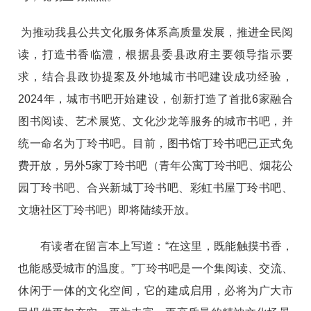
为推动我县公共文化服务体系高质量发展，推进全民阅
读，打造书香临澧，根据县委县政府主要领
导指
示要
求，结合
县政协提案及外地城市书吧建设成功经验，
2024年，城市书吧开始建设，创新打造了首批6家融合
图书阅读、艺术展览、文化沙龙等服务
的城市
书吧，并
统一命名为丁玲书吧。
目前，图书馆丁玲书吧已正式免
费开放，另外
5家
丁玲书吧（青年公寓丁玲书吧、烟花公
园丁玲书吧、合兴新城
丁玲书吧
、彩虹书屋丁玲书吧、
文塘社区
丁
玲书吧）
即将陆续开放。
有读者在留言本上写道：“在这里，既能触摸书香，
也能感受城市的温度。”丁玲书吧是一个集阅读、交流、
休闲于一体的文化空间，它的建成启用，必将为广大市