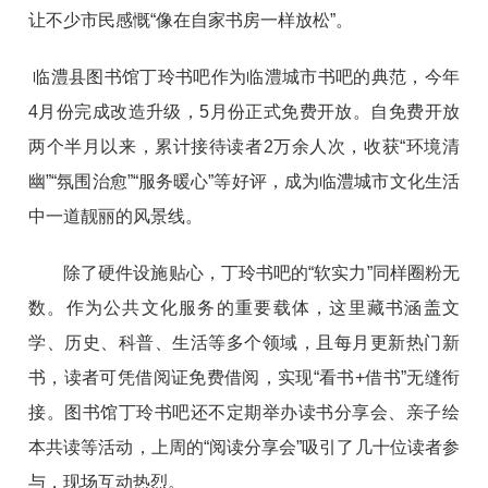
让不少市民感慨“像在自家书房一样放松”。
临澧县图书馆丁玲书吧作为临澧城市书吧的典范，今年
4月份
完成改造升级，5月份正式免费开放。自免费开放
两个半月以来
，累计接待读者
2
万
余
人次，收获“环境清
幽”“氛围治愈”“服务暖心”等好评，成为
临澧
城市文化生活
中一道
靓丽的
风景线。
除了硬件设施贴心，丁玲书吧的“软实力”同样圈粉无
数。作为公共文化服务的重要载体，这里藏书涵盖文
学、历史、科普、生活等多个领域，且每月更新热门新
书，读者可凭借阅证免费借阅，实现“看书+借书”无缝衔
接。图书馆丁玲书吧还不定期举办读书分享会、亲子绘
本共读等活动，上周的“阅读分享会”吸引了几十位读者参
与，现场互动热烈。