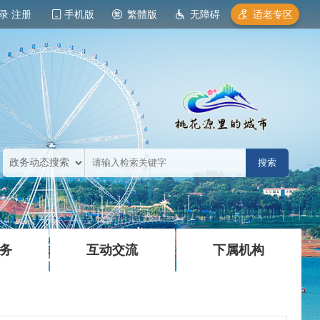
录
注册
手机版
繁體版
无障碍
适老专区
|
|
务
互动交流
下属机构