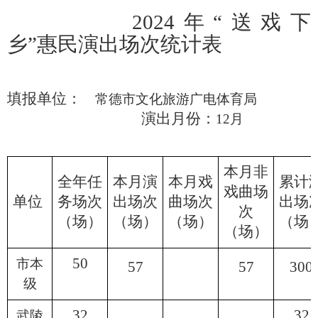
20
24
年
“送戏
下
乡
”
惠民
演出场次统计表
填报单位：
常德市文化旅游广电体育局
演出月份：
12月
本月非
全年
任
本月演
本月
戏
累计
戏曲
场
单位
务
场次
出场次
曲场次
出
场
次
（场）
（场）
（场）
（场
（场）
50
市
本
57
57
300
级
32
32
武陵