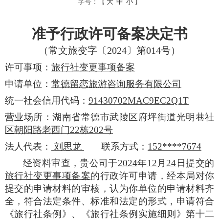
字号：【
大
中
小
】
准予行政许可备案决定书
（常文旅变字〔2024〕第014号）
许可事项：
旅行社变更事项备案
申请单位：
常德留恋旅游咨询服务有限公司
统一社会信用代码：
91430702MAC9EC2Q1T
营业场所：
湖南省常德市武陵区府坪街道光明巷社
区朝阳路老西门22栋202号
法人代表：
刘思龙
联系方式：
152****7674
经资料审查，贵公司于
2024
年
12
月
24
日提交的
旅行社变更事项备案
的行政许可申请，经本局对你
提交的申请材料的审核，认为你单位的申请材料齐
全，符合法定条件、标准和法定的形式，申请符合
《旅行社条例》、《旅行社条例实施细则》第十二