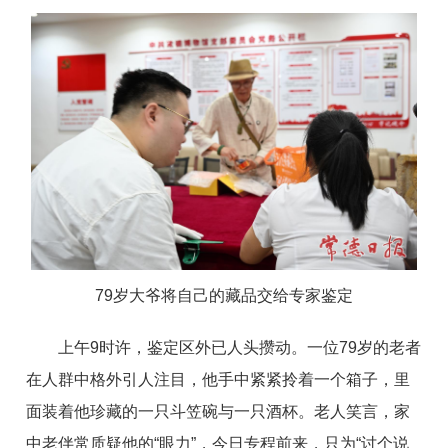
79岁大爷将自己的藏品交给专家鉴定
上午9时许，鉴定区外已人头攒动。一位79岁的老者
在人群中格外引人注目，他手中紧紧拎着一个箱子，里
面装着他珍藏的一只斗笠碗与一只酒杯。老人笑言，家
中老伴常质疑他的“眼力”，今日专程前来，只为“讨个说