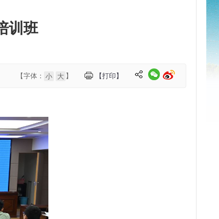
培训班
【字体：
】
【打印】
小
大