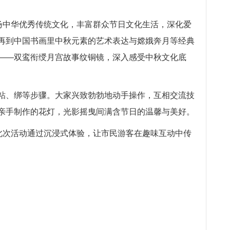
扬中华优秀传统文化，丰富群众节日文化生活，深化爱
再到中国书画里中秋元素的艺术表达与嫦娥奔月等经典
——双鸾衔绶月宫故事纹铜镜，深入感受中秋文化底
粘、绑等步骤。大家兴致勃勃地动手操作，互相交流技
亲手制作的花灯，光影摇曳间满含节日的温馨与美好。
此次活动通过沉浸式体验，让市民游客在趣味互动中传