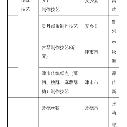
传统
儿）
安乡县
昌
技艺
制作技艺
武
鲁
灵丹咸蛋制作技艺
安乡县
列
李
古琴制作技艺(斫
津市市
秋
琴)
海
津市传统糕点（薄
谭
切、桃酥、麻蓉酥
津市市
传
糖）制作技艺
新
张
常德丝弦
常德市
莉
郭