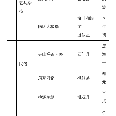
艺与杂
波
技
柳叶湖旅
李
陈氏太极拳
游
年
度假区
初
唐
夹山禅茶习俗
石门县
海
平
民俗
谢
擂茶习俗
桃源县
元
肖
桃源刺绣
桃源县
瑶
余