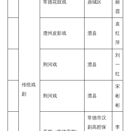
常德花鼓戏
鼎城区
丽
霞
袁
澧州皮影戏
澧县
红
萍
刘
荆河戏
澧县
一
红
传统戏
宋
剧
荆河戏
澧县
彬
彬
常德市汉
剧高腔保
李