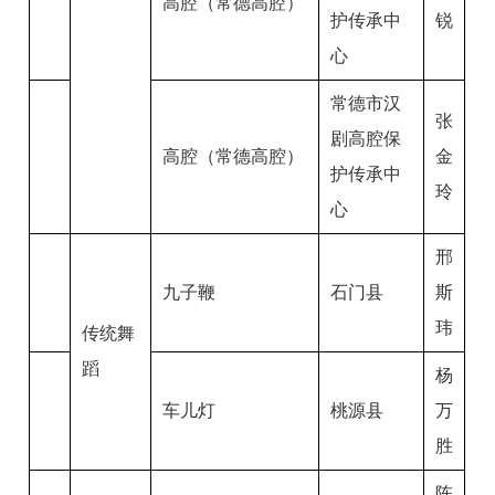
高腔（常德高腔）
护传承中
锐
心
常德市汉
张
剧高腔保
高腔（常德高腔）
金
护传承中
玲
心
邢
九子鞭
石门县
斯
玮
传统舞
蹈
杨
车儿灯
桃源县
万
胜
陈