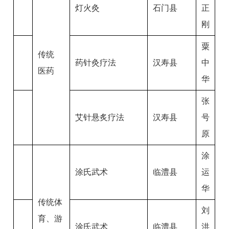
灯火灸
石门县
正
刚
粟
传统
药针灸疗法
汉寿县
中
医药
华
张
艾针悬炙疗法
汉寿县
号
原
涂
涂氏武术
临澧县
运
华
传统体
刘
育、游
涂氏武术
临澧县
洪