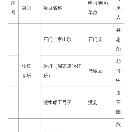
序
申报地区/
类别
项目名称
承
号
单位
人
吴
石门土家山歌
石门县
恩
荣
胡
传统
吹打（周家店吹打
鼎城区
诗
音乐
乐）
中
皮
澧水船工号子
澧县
丕
国
熊