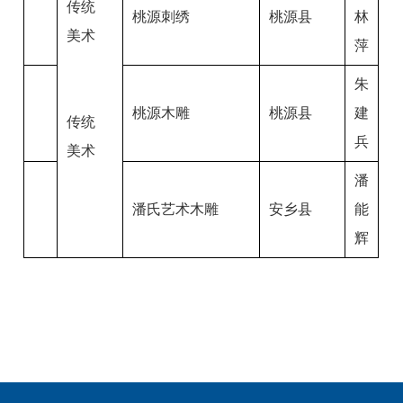
传统
桃源刺绣
桃源县
林
美术
萍
朱
桃源木雕
桃源县
建
传统
兵
美术
潘
潘氏艺术木雕
安乡县
能
辉