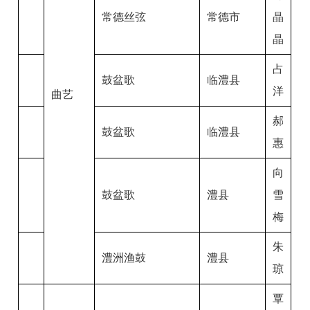
常德丝弦
常德市
晶
晶
占
鼓盆歌
临澧县
洋
曲艺
郝
鼓盆歌
临澧县
惠
向
鼓盆歌
澧县
雪
梅
朱
澧洲渔鼓
澧县
琼
覃