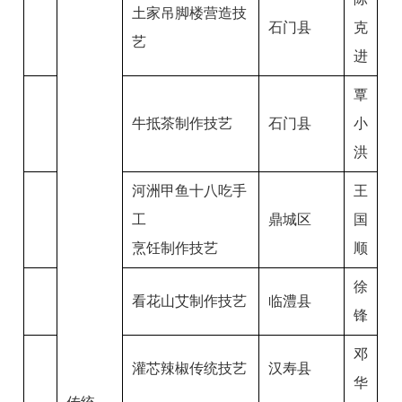
土家吊脚楼营造技
石门县
克
艺
进
覃
牛抵茶制作技艺
石门县
小
洪
河洲甲鱼十八吃手
王
工
鼎城区
国
烹饪制作技艺
顺
徐
看花山艾制作技艺
临澧县
锋
邓
灌芯辣椒传统技艺
汉寿县
华