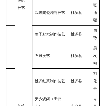
传统
张
技艺
武陵陶瓷烧制技艺
桃源县
迪
熙
周
蒿子粑粑制作技艺
桃源县
玲
易
石雕技艺
桃源县
友
福
刘
桃源红茶制作技艺
桃源县
化
云
安乡烧卤（王饺
肖