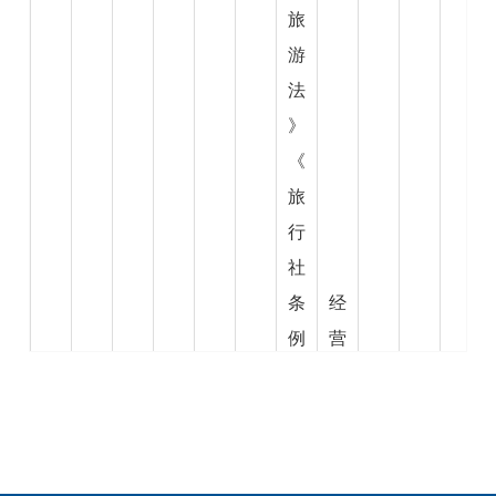
旅
游
法
》
《
旅
行
社
条
经
例
营
》
国
规
内
定
旅
，
游