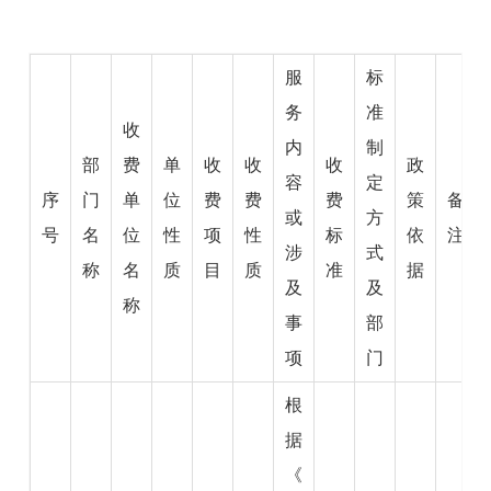
服
标
务
准
收
内
制
部
费
单
收
收
收
政
容
定
序
门
单
位
费
费
费
策
备
或
方
号
名
位
性
项
性
标
依
注
涉
式
称
名
质
目
质
准
据
及
及
称
事
部
项
门
根
据
《