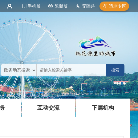
录
注册
手机版
繁體版
无障碍
适老专区
|
|
务
互动交流
下属机构