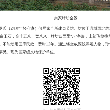
余家牌坊全景
罗氏（24岁年轻守寡）倾尽家产所建贞节坊。坊位于县城西北约
汉白玉石，高十五米、宽八米，牌坊四面呈“八”字形，上部飞檐挑
，不能动用国库民款，费时12年。通过镂空或深浅浮雕人物，
罕见。现为国家级文物保护单位。