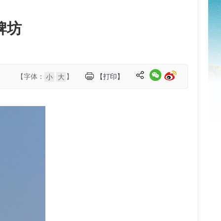
牌坊
【字体：
】
【打印】
小
大