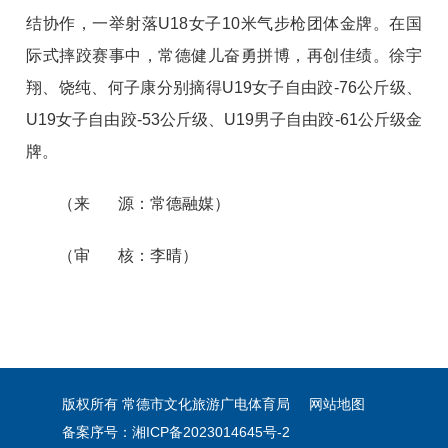
结协作，一举射落U18女子10米气步枪团体金牌。在国
际式摔跤赛事中，常德健儿奋勇拼博，再创佳绩。徐宇
翔、饶纯、何子康分别摘得U19女子自由跤-76公斤级、
U19女子自由跤-53公斤级、U19男子自由跤-61公斤级金
牌。
（来 源：常德融媒）
（审 核：李晴）
版权所有 常德市文化旅游广电体育局
网站地图
备案序号：湘ICP备2023014645号-2