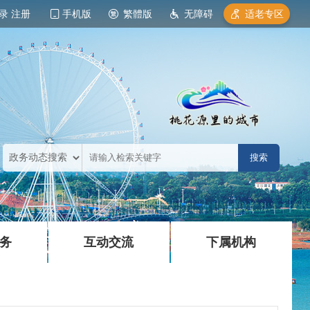
录
注册
手机版
繁體版
无障碍
适老专区
|
|
务
互动交流
下属机构