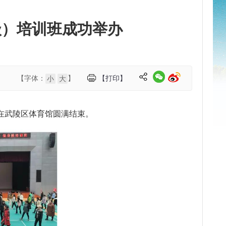
级）培训班成功举办
【字体：
】
【打印】
小
大
班在武陵区体育馆圆满结束。