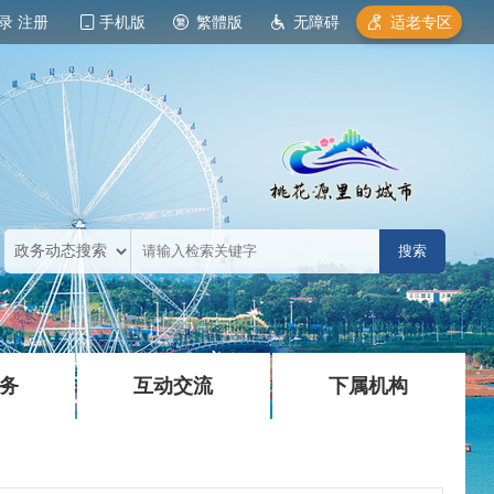
录
注册
手机版
繁體版
无障碍
适老专区
|
|
务
互动交流
下属机构