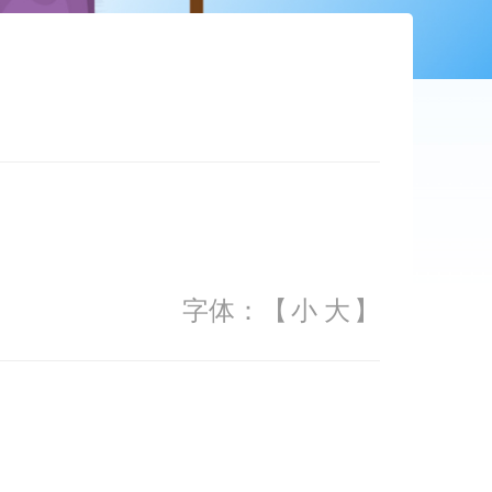
字体：【
小
大
】