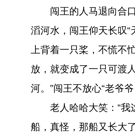
闯王的人马退向合
滔河水，闯王仰天长叹“
上背着一只桨，不慌不
放，就变成了一只可渡人
河。”闯王不放心“老爷
老人哈哈大笑：“我
船，真怪，那船又长大