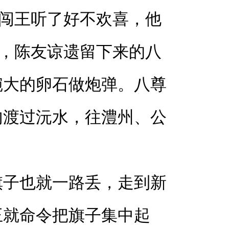
”闯王听了好不欢喜，他
然，陈友谅遗留下来的八
碗大的卵石做炮弹。八尊
匆渡过沅水，往澧州、公
旗子也就一路丢，走到新
王就命令把旗子集中起