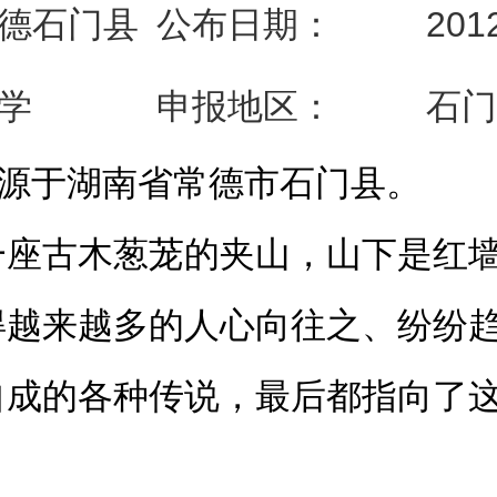
德
石门县
公布
日期：
20
1
学
申报
地区
：
石门
起源于湖南省常德市石门县。
一座古木葱茏的夹山，山下是红
得越来越多的人心向往之、纷纷
自成的各种传说，最后都指向了