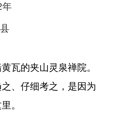
2
年
县
墙黄瓦的夹山灵泉禅院。
趋之、仔细考之，是因为
这里。