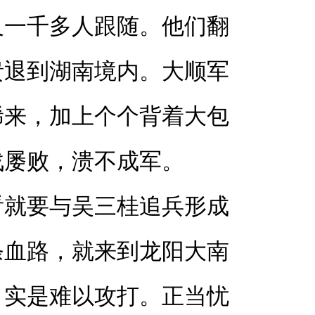
及一千多人跟随。他们翻
溃退到湖南境内。大顺军
稀来，加上个个背着大包
战屡败，溃不成军。
看就要与吴三桂追兵形成
条血路，就来到龙阳大南
、实是难以攻打。正当忧