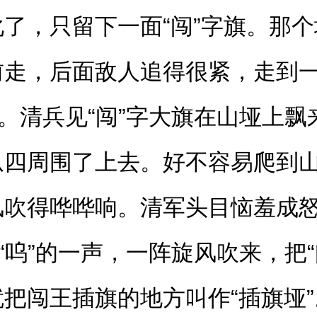
了，只留下一面“闯”字旗。那个
前走，后面敌人追得很紧，走到
上。清兵见“闯”字大旗在山垭上
从四周围了上去。好不容易爬到
风吹得哗哗响。清军头目恼羞成
“呜”的一声，一阵旋风吹来，把
把闯王插旗的地方叫作“插旗垭”