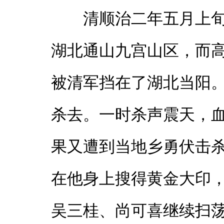
清顺治二年五月上
湖北通山九宫山区，而
被清军挡在了湖北当阳
杀去。一时杀声震天，
果又遭到当地乡勇伏击
在他身上搜得黄金大印
吴三桂、尚可喜继续扫