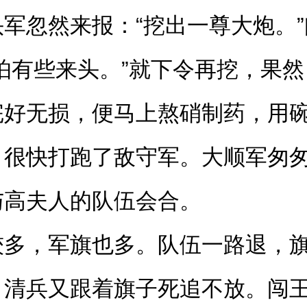
军忽然来报：“挖出一尊大炮。
怕有些来头。”就下令再挖，果
完好无损，便马上熬硝制药，用
，很快打跑了敌守军。大顺军匆
与高夫人的队伍会合。
较多，军旗也多。队伍一路退，
，清兵又跟着旗子死追不放。闯