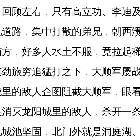
，回顾左右，只有高立功、李迪
觅道路，集中打散的弟兄，朝西
南方，好多人水土不服，竟拉起
旗劲旅穷追猛打之下，大顺军屡
城里的敌人企图阻截大顺军，眼
快消灭龙阳城里的敌人，杀开一
见城池坚固，北门外就是洞庭湖