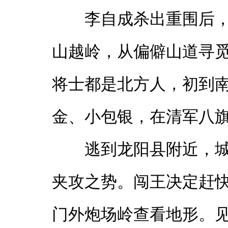
李自成杀出重围后
山越岭，从偏僻山道寻
将士都是北方人，初到
金、小包银，在清军八
逃到龙阳县附近，
夹攻之势。闯王决定赶
门外炮场岭查看地形。