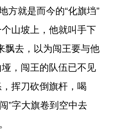
地方就是而今的“化旗垱”
一个山坡上，他就叫手下
飘来飘去，以为闯王要与他
山垭，闯王的队伍已不见
怒，挥刀砍倒旗杆，喝
“闯”字大旗卷到空中去
。