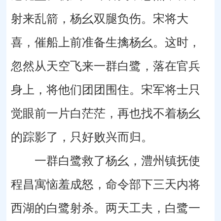
射来乱箭，杨幺双腿负伤。宋将大
喜，催船上前准备生擒杨幺。这时，
忽然从天空飞来一群白鹭，落在官兵
身上，将他们团团围住。宋军将士只
觉眼前一片白茫茫，再也找不着杨幺
的踪影了，只好败兴而归。
一群白鹭救了杨幺，澧州镇抚使
程昌寓恼羞成怒，命令部下三天内将
西湖的白鹭射杀。两天工夫，白鹭一