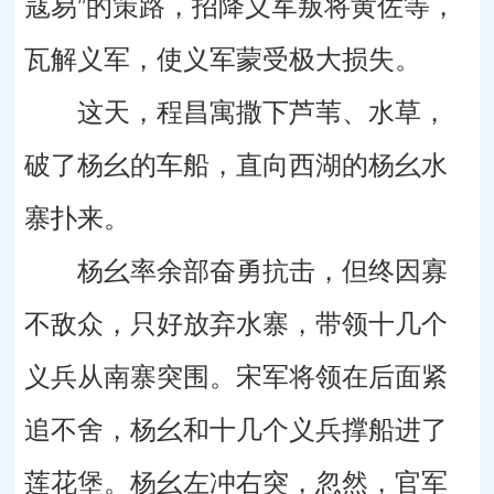
寇易”的策路，招降义军叛将黄佐等，
瓦解义军，使义军蒙受极大损失。
这天，程昌寓撒下芦苇、水草，
破了杨幺的车船，直向西湖的杨幺水
寨扑来。
杨幺率余部奋勇抗击，但终因寡
不敌众，只好放弃水寨，带领十几个
义兵从南寨突围。宋军将领在后面紧
追不舍，杨幺和十几个义兵撑船进了
莲花堡。杨幺左冲右突，忽然，官军