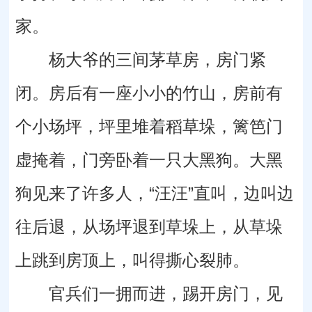
家。
杨大爷的三间茅草房，房门紧
闭。房后有一座小小的竹山，房前有
个小场坪，坪里堆着稻草垛，篱笆门
虚掩着，门旁卧着一只大黑狗。大黑
狗见来了许多人，“汪汪”直叫，边叫边
往后退，从场坪退到草垛上，从草垛
上跳到房顶上，叫得撕心裂肺。
官兵们一拥而进，踢开房门，见