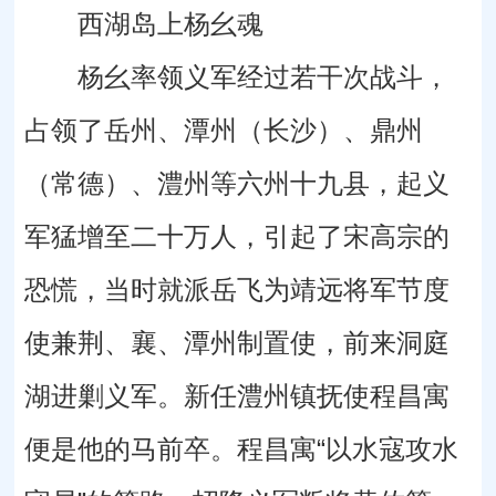
西湖岛上杨幺魂
杨幺率领义军经过若干次战斗，
占领了岳州、潭州（长沙）、鼎州
（常德）、澧州等六州十九县，起义
军猛增至二十万人，引起了宋高宗的
恐慌，当时就派岳飞为靖远将军节度
使兼荆、襄、潭州制置使，前来洞庭
湖进剿义军。新任澧州镇抚使程昌寓
便是他的马前卒。程昌寓“以水寇攻水