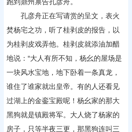
跑到鼎州禀告孔彦舟。
孔彦舟正在写请赏的呈文，表火
焚杨宅之功，听了桂剥皮的报告，以
为桂剥皮戏弄他。桂剥皮就添油加醋
地说：“大人有所不知，杨幺的屋场是
一块风水宝地，地下卧着一条真龙，
谁住了谁家就出皇帝。有的人还看见
过湖上的金銮宝殿呢！杨幺家的那大
黑狗就是镇殿将军。大人烧了杨家的
房子，只等半夜三更，那黑狗连叫三