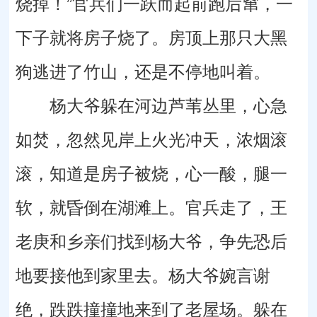
烧掉！”官兵们一跃而起前跑后窜，一
下子就将房子烧了。房顶上那只大黑
狗逃进了竹山，还是不停地叫着。
杨大爷躲在河边芦苇丛里，心急
如焚，忽然见岸上火光冲天，浓烟滚
滚，知道是房子被烧，心一酸，腿一
软，就昏倒在湖滩上。官兵走了，王
老庚和乡亲们找到杨大爷，争先恐后
地要接他到家里去。杨大爷婉言谢
绝，跌跌撞撞地来到了老屋场。躲在