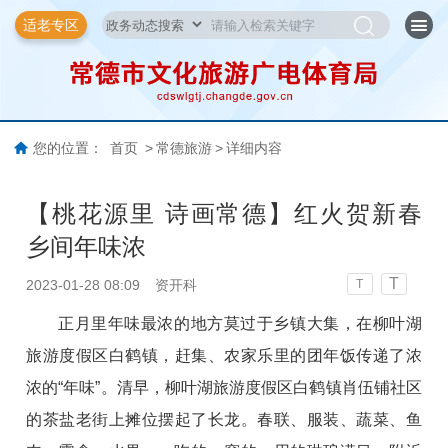
适老专区
您的位置：
首页
>
常德旅游
>
详细内容
【桃花源里 诗画常德】红火贺新春
乡间年味浓
T
2023-01-28 08:09
资开科
T
正月里年味最浓的地方莫过于乡镇大集，在柳叶湖
旅游度假区白鹤镇，赶集、农家乐里的团年饭传递了浓
浓的“年味”。
清早，柳叶湖旅游度假区白鹤镇肖伍铺社区
的茶盐老街上摊位摆起了长龙。春联、服装、蔬菜、鱼