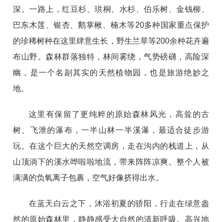
深。一路上，红豆杉、珙桐、水杉、伯乐树、金钱柳、
巴东木莲、银杏、鹅掌楸、楠木等20多种国家重点保护
的珍稀树种在这里肆意生长，野生兰草等200余种花卉遍
布山野。森林群落独特，林间雾绕，气势磅礴，高险深
幽，是一个名副其实的天然植物园，也是旅游绝妙之
地。
这里有保留了更纯粹的原始森林风光，高耸的古
树、飞泄的瀑布，一半山林一半溪瀑，最适合徒步游
玩。在这个巨大的天然空调房，走在沟内的栈道上，从
山顶淌下的溪水哗啦啦地流，带来阵阵凉爽。整个人被
满满的负氧离子包裹，空气好像挤得出水。
在蓝天白云之下，沐浴初夏的骄阳，行走在绿意盎
然的原始森林里，静静感受大自然的清新呼吸。高兴地