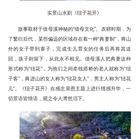
实景山水剧《狃子花开》
故事取材于借母溪神秘的“借母文化”。农耕时期，为
了繁衍后代，某些偏远的区域存在着一种“典妻制”，将山
外的女子带到寨子，完成生儿育女的任务后再将其送
回，孩子则留下，从此永不相见。借母溪人把典妻这种
形式称为“狃花”，为他们之间牵线搭桥的老人就称为“狃
子客”，典进山的女人称为“狃花女人”，男主人称为“狃花
儿”。《狃子花开》在感念亲恩主题上进行情感升华，一
切景语皆情语，观之令人潸然泪下。