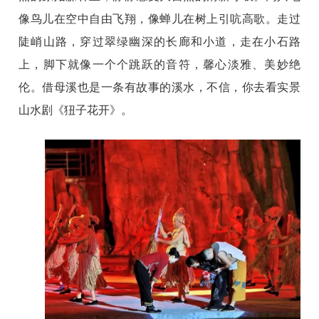
像鸟儿在空中自由飞翔，像蝉儿在树上引吭高歌。走过
陡峭山路，穿过翠绿幽深的长廊和小道，走在小石路
上，脚下就像一个个跳跃的音符，馨心淡雅、美妙绝
伦。借母溪也是一条有故事的溪水，不信，你去看实景
山水剧《狃子花开》。