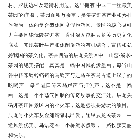
村、牌楼边村及老街村周边。这里拥有“中国三十座最美
茶园”的美誉，茶园面积万余亩，是集碣滩茶产业和乡村
旅游为一体的复合型休闲度假旅游区。景区的核心吸引
力主要围绕沅陵碣滩茶，通过深入挖掘辰龙关历史文化
底蕴，实现茶叶生产和休闲旅游的有机结合，宣传和弘
扬我国的茶文化。茶香四溢的辰龙关景区中，山峦-溪水-
茶园的绝美搭配，真真是一幅中国风的泼墨画，每当山
谷中传来铃铃铛铛的马铃声与赶马在茶马古道上汉子的
吆喝声，每当隘口传来马蹄声与打仗声，这不是一幅
画，这是一个个荡气回肠的传奇故事的交汇处。辰龙关
碣滩茶庄园景区内的小火车，这是必须要游玩的项目。
辰龙号小火车从金洲湾驿栈出发，途经辰龙关茶园，中
途风景优美、鸟语花香，小桥流水点缀，一路收获美丽
和快乐。