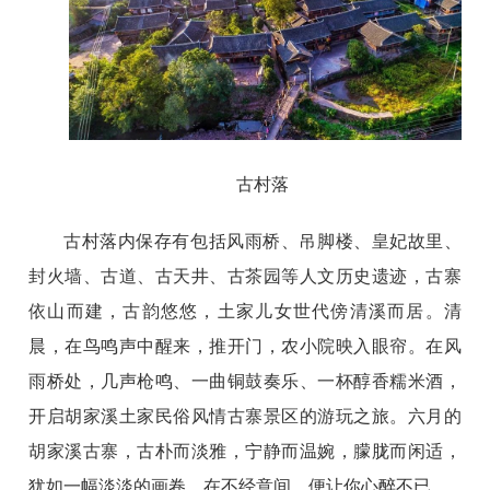
古村落
古村落内保存有包括风雨桥、吊脚楼、皇妃故里、
封火墙、古道、古天井、古茶园等人文历史遗迹，古寨
依山而建，古韵悠悠，土家儿女世代傍清溪而居。清
晨，在鸟鸣声中醒来，推开门，农小院映入眼帘。在风
雨桥处，几声枪鸣、一曲铜鼓奏乐、一杯醇香糯米酒，
开启胡家溪土家民俗风情古寨景区的游玩之旅。六月的
胡家溪古寨，古朴而淡雅，宁静而温婉，朦胧而闲适，
犹如一幅淡淡的画卷，在不经意间，便让你心醉不已。