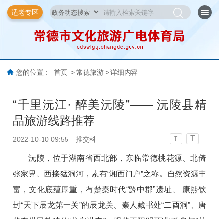
适老专区
您的位置：
首页
>
常德旅游
>
详细内容
“千里沅江· 醉美沅陵”—— 沅陵县精
品旅游线路推荐
T
2022-10-10 09:55
推交科
T
沅陵，位于湖南省西北部，东临常德桃花源、北倚
张家界、西接猛洞河，素有“湘西门户”之称。自然资源丰
富，文化底蕴厚重，有楚秦时代“黔中郡”遗址、 康熙钦
封“天下辰龙第一关”的辰龙关、秦人藏书处“二酉洞”、唐