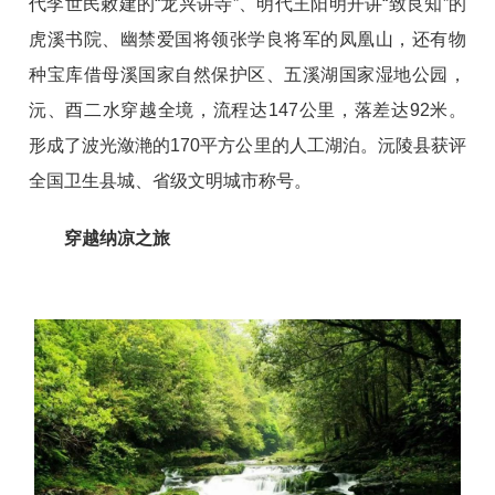
代李世民敕建的“龙兴讲寺”、明代王阳明开讲“致良知”的
虎溪书院、幽禁爱国将领张学良将军的凤凰山，还有物
种宝库借母溪国家自然保护区、五溪湖国家湿地公园，
沅、酉二水穿越全境，流程达147公里，落差达92米。
形成了波光潋滟的170平方公里的人工湖泊。沅陵县获评
全国卫生县城、省级文明城市称号。
穿越纳凉之旅