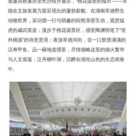
渝厦高铁重庆至长沙段开通后，“桃花源里的城市”——常
德在文旅发展方面呈现出的蓬勃新貌。在湖南常德野生
动物世界，采访团一行与萌趣的棕熊亲密互动，观赏猛
虎的威武英姿；漫步于桃花源景区，感受陶渊明笔下“世
外桃源”的诗意意境；夜游常德河街，尝一口胶质满满的
汉寿甲鱼、品一碗地道擂茶，尽情领略这里的烟火繁华
与人文底蕴；泛舟柳叶湖，沉醉在湖光山色的生态画卷
中。