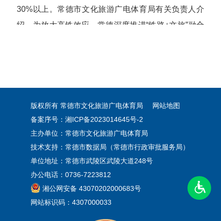
30%以上。
常德市文化旅游广电体育局有关负责人介
绍，为放大高铁效应，常德深度推进“铁路+文旅”融合
发展，积极定制高铁运力，实现车站与景区无缝衔
接、流量转化为销量。如开行“湘超”决赛专列，并在赛
后加开返程列车，保障球迷便捷往返；在小长假、赏
花季等关键节点，动态增开临客，直达西洞庭、湖南
常德野生动物世界等核心景区。“未来，我们将紧扣省
版权所有 常德市文化旅游广电体育局
网站地图
委省政府部署，全力服务大张家界国际旅游区建设，
备案序号：湘ICP备2023014645号-2
主办单位：常德市文化旅游广电体育局
推动渝湘高铁文旅黄金线成形成势。欢迎全国游客多
技术支持：常德市数据局（常德市行政审批服务局）
来常德、常来常德。”
单位地址：常德市武陵区武陵大道248号
办公电话：0736-7223812
湘公网安备 43070202000683号
网站标识码：4307000033