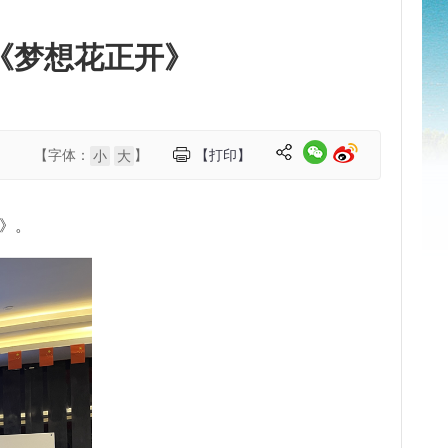
《梦想花正开》
【字体：
】
【打印】
小
大
》。