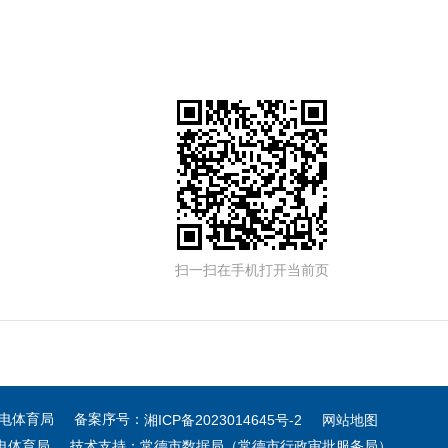
扫一扫在手机打开当前页
广电体育局 备案序号：
湘ICP备2023014645号-2
网站地图
电体育局 技术支持：常德市数据局（常德市行政审批服务局）