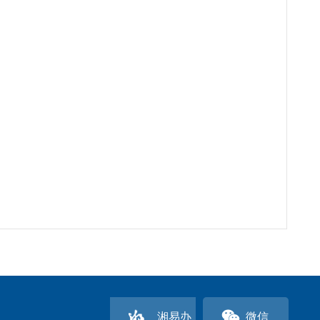
湘易办
微信