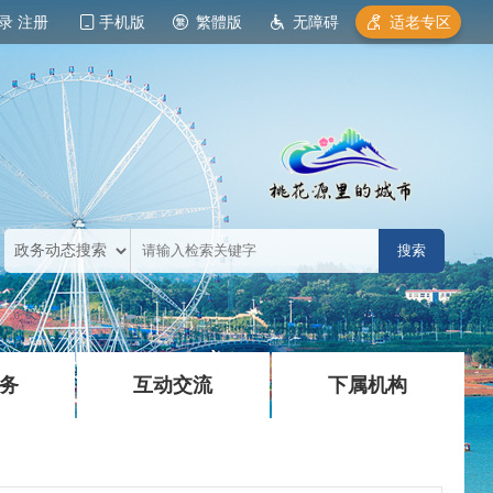
录
注册
手机版
繁體版
无障碍
适老专区
|
|
务
互动交流
下属机构