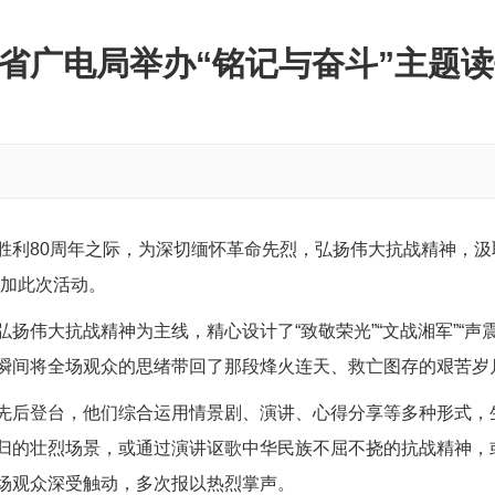
省广电局举办“铭记与奋斗”主题
胜利
80周年之际，为深切缅怀革命先烈，弘扬伟大抗战精神，汲
加此次活动。
弘扬伟大抗战精神
为主线，精心设计了
“
致敬荣光
”“
文战湘军
”“
声
瞬间将全场观众的思绪带回了那段烽火连天、救亡图存的艰苦岁
先后登台，他们综合运用情景剧、演讲、心得分享等多种形式，
归的壮烈场景，或通过演讲讴歌中华民族不屈不挠的抗战精神，
场观众深受触动，多次报以热烈掌声。