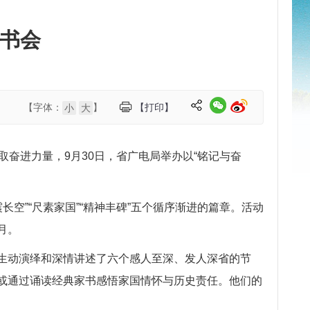
读书会
【字体：
】
【打印】
小
大
取奋进力量，9月30日，省广电局举办以“铭记与奋
震长空
”“
尺素家国
”“
精神丰碑
”五个循序渐进的篇章。活动
月。
生动演绎和深情讲述了六个感人至深、发人深省的
节
或通过诵读经典
家书
感悟家国情怀与历史责任。他们的