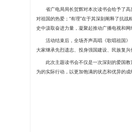
省广电局
局长贺辉
对本次读书会给予了高
对祖国的热爱；“有理”在于其深刻阐释了抗战
史中汲取
奋进
力量，凝聚起推动广播电视和网
活动结束后，全场齐声高唱《歌唱祖国》
大家继承先烈遗志、投身强国建设、民族复兴
此次主题读书会不仅是一次深刻的
爱国
教
为的实际行动，以更加饱满的状态和优异的成