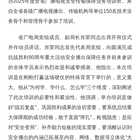
办2025年度全省广播电视安全传输保障业务培训班。来
自全省各级广播电视播出、传输机构等单位150名技术业
务骨干和管理骨干参加了培训。
省广电局党组成员、副局长肖荣同志出席开班仪式
并作动员讲话。肖荣同志首先代表局党组，向圆满完成
抗战胜利80周年重大活动安全播出保障任务并前来参训
的全体学员表示热烈欢迎和诚挚感谢。他指出，本次培
训是在刚刚打赢这场硬仗的特殊背景下举行的，意义重
大。他从“为何学、学什么、怎么学”三个维度，深刻阐述
了此次培训的必要性和紧迫性。他强调，举办培训是做
好“战后复盘”、巩固胜利成果的迫切需要，要系统总结重
大保障期的成功经验，敢于直面“弹孔”，检视隐患；是应
对“安全变局”、补齐能力短板的现实需要，要清醒认识到
安全播出的内涵已拓展至内容、网络、数据等立体化“大