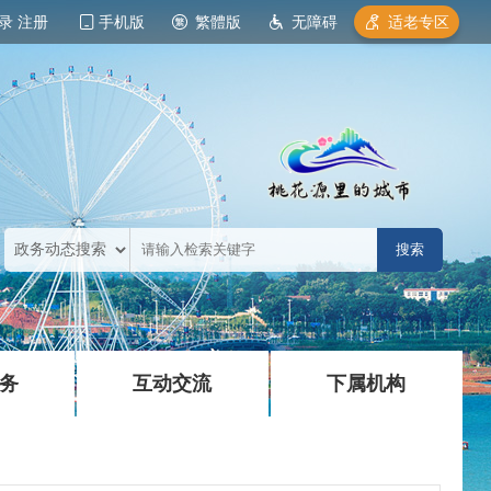
录
注册
手机版
繁體版
无障碍
适老专区
|
|
务
互动交流
下属机构