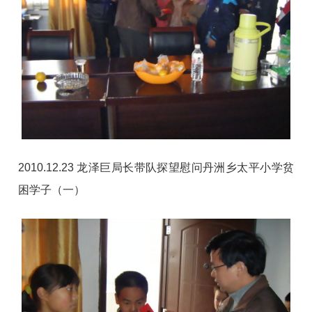
2010.12.23 龙泽巨局长带队探望慰问丹洲乡太平小学贫
困学子（一）