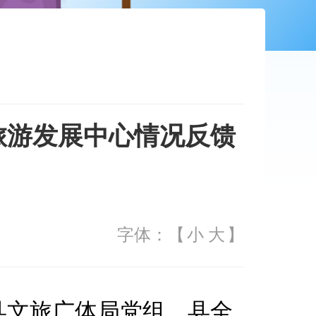
旅游发展中心情况反馈
字体：【
小
大
】
县文旅广体局党组、县全