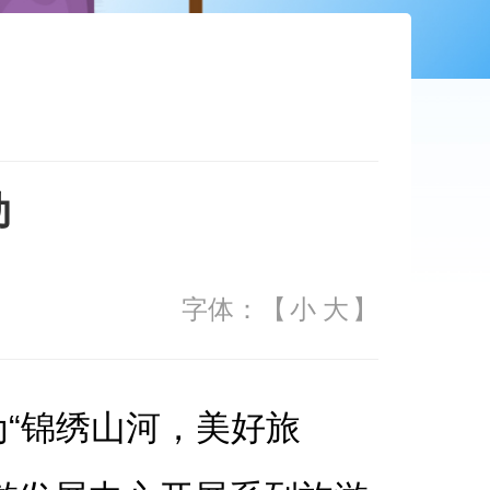
动
字体：【
小
大
】
为“锦绣山河，美好旅