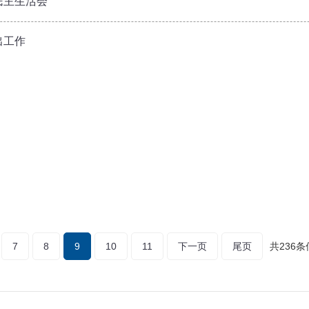
民主生活会
出工作
7
8
9
10
11
下一页
尾页
共236条